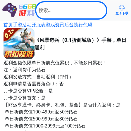
盒子下载
首页
手游
活动
开服表
游戏资讯
后台
执行代码
《风暴奇兵（0.1折商城版）》手游，单日
返利
返利金额仅限单日折前充值累积，不能多日累积！
注：返利货币为钻石
返利发放方式：自动返利（邮件）
返利申请是否需要角色id：否
月卡是否算VIP经验：是
月卡是否算首充：是
【财运亨通卡、终身卡、礼包、基金】是否计入返利：是
单日折前充值100-499元返50%钻石
单日折前充值500-999元返80%钻石
单日折前充值1000-2999元返100%钻石