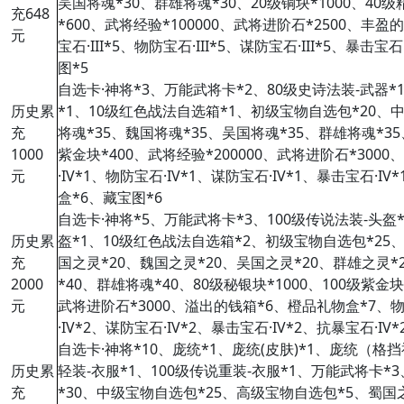
吴国将魂*30、群雄将魂*30、20级铜块*1000、40级
充648
*600、武将经验*100000、武将进阶石*2500、丰盈
元
宝石·III*5、物防宝石·III*5、谋防宝石·III*5、暴击宝石·
图*5
自选卡·神将*3、万能武将卡*2、80级史诗法装-武器*
历史累
*1、10级红色战法自选箱*1、
初级宝物自选包*20、
充
将魂*35、魏国将魂*35、吴国将魂*35、群雄将魂*35、
1000
紫金块*400、武将经验*200000、武将进阶石*300
元
·IV*1、物防宝石·IV*1、谋防宝石·IV*1、暴击宝石·I
盒*6、藏宝图*6
自选卡·神将*5、万能武将卡*3、100级传说法装-头盔*
历史累
盔*1、10级红色战法自选箱*2、
初级宝物自选包*25
充
国之灵*20、魏国之灵*20、吴国之灵*20、群雄之灵*
2000
*40、群雄将魂*40、80级秘银块*1000、100级紫金块
元
武将进阶石*3000、溢出的钱箱*6、橙品礼物盒*7、物攻
·IV*2、谋防宝石·IV*2、暴击宝石·IV*2、抗暴宝石·IV
自选卡·神将*10、庞统*1、庞统(皮肤)*1、庞统（格挡
历史累
轻装-衣服*1、100级传说重装-衣服*1、万能武将卡*
充
*30、中级宝物自选包*25、高级宝物自选包*5、蜀国之