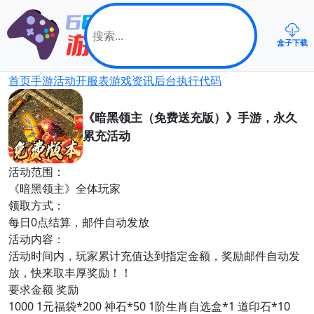
盒子下载
首页
手游
活动
开服表
游戏资讯
后台
执行代码
《暗黑领主（免费送充版）》手游，永久
累充活动
活动范围：
《暗黑领主》全体玩家
领取方式：
每日0点结算，邮件自动发放
活动内容：
活动时间内，玩家累计充值达到指定金额，奖励邮件自动发
放，快来取丰厚奖励！！
要求金额
奖励
1000
1元福袋*200
神石*50
1阶生肖自选盒*1
道印石*10