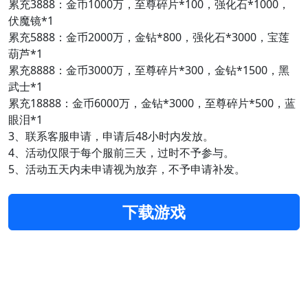
累充3888：金币1000万，至尊碎片*100，强化石*1000，
伏魔镜*1
累充5888：金币2000万，金钻*800，强化石*3000，宝莲
葫芦*1
累充8888：金币3000万，至尊碎片*300，金钻*1500，黑
武士*1
累充18888：金币6000万，金钻*3000，至尊碎片*500，蓝
眼泪*1
3、联系客服申请，申请后48小时内发放。
4、活动仅限于每个服前三天，过时不予参与。
5、活动五天内未申请视为放弃，不予申请补发。
下载游戏