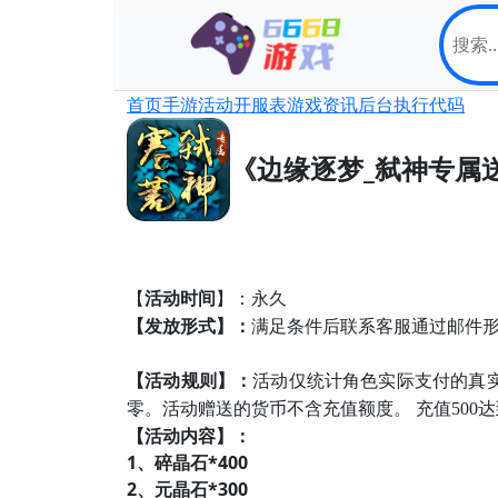
首页
手游
活动
开服表
游戏资讯
后台
执行代码
《边缘逐梦_弑神专属
活动时间
【
】：永久
【发放形式】：
满足条件后联系客服通过邮件形
【活动规则】：
活动仅统计角色实际支付的真
零。活动赠送的货币不含充值额度。 充值500
【活动内容】：
1、碎晶石*400
2、元晶石*300