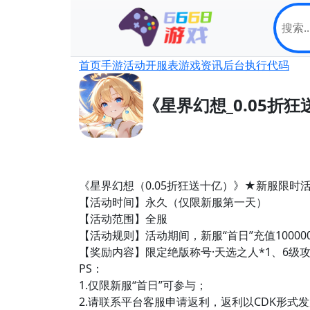
首页
手游
活动
开服表
游戏资讯
后台
执行代码
《星界幻想_0.05折
《星界幻想（0.05折狂送十亿）》★新服限时
【活动时间】永久（仅限新服第一天）
【活动范围】全服
【活动规则】活动期间，新服“首日”充值1000
【奖励内容】限定绝版称号·天选之人*1、6级攻
PS：
1.仅限新服“首日”可参与；
2.请联系平台客服申请返利，返利以CDK形式