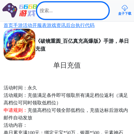
盒子下载
首页
手游
活动
开服表
游戏资讯
后台
执行代码
《破镜重圆_百亿真充高爆版》手游，单日
充值
单日充值
活动时间：永久
活动规则：充值满足条件即可领取所有满足档位返利（满足
高档位可同时领取低档位）
申请规则：
充值高档位可领全部低档位，充值达标后游戏内
邮件自动发放
活动内容：
单日累充满100元：绑定元宝*50万，银两*500，元素神石