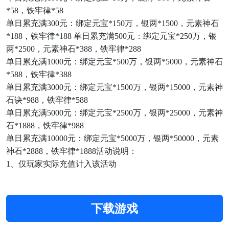
*58，铁牢律*58
单日累充满300元：绑定元宝*150万，银两*1500，元素神石
*188，铁牢律*188 单日累充满500元：绑定元宝*250万，银
两*2500，元素神石*388，铁牢律*288
单日累充满1000元：绑定元宝*500万，银两*5000，元素神石
*588，铁牢律*388
单日累充满3000元：绑定元宝*1500万，银两*15000，元素神
石诀*988，铁牢律*588
单日累充满5000元：绑定元宝*2500万，银两*25000，元素神
石*1888，铁牢律*988
单日累充满10000元：绑定元宝*5000万，银两*50000，元素
神石*2888，铁牢律*1888活动说明：
1、仅玩家实际充值计入该活动
下载游戏