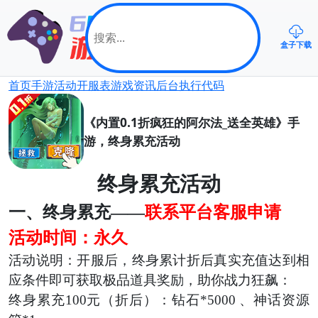
盒子下载
首页
手游
活动
开服表
游戏资讯
后台
执行代码
《内置0.1折疯狂的阿尔法_送全英雄》手
游，终身累充活动
终身累充活动
一、终身累充
——
联系平台客服申请
活动时间：永久
活动说明：开服后，终身累计
折后真实
充值达到相
应条件即可获取极品道具奖励
，
助你战力狂飙
：
终身累充
100元（折后）：钻石*5000 、神话资源