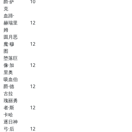
爵·萨
10
克
血蹄·
赫瑞里
12
姆
圆月恶
魔·穆
12
图
堕落巨
像·加
12
里奥
吸血伯
爵·德
12
古拉
瑰丽勇
者·斯
12
卡哈
逐日神
弓·后
12