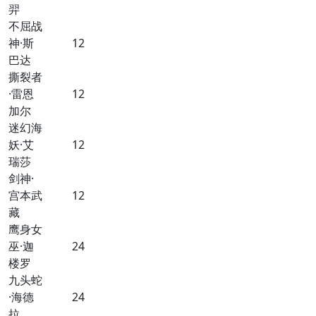
羿
不屈战
神·斯
12
巴达
撕裂者
·雷恩
12
加尔
迷幻海
妖·艾
12
瑞莎
剑神·
宫本武
12
藏
鹰身女
巫·迦
24
楼罗
九头蛇
·海德
24
拉