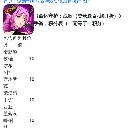
首页
手游
活动
开服表
游戏资讯
后台
执行代码
《命运守护：战歌（登录送百抽0.1折）》
手游，积分表（一元等于一积分）
包含道
道具价
具
值
暗影游
侠·崔
10
尔希
剑神·
宫本武
10
藏
荒漠猎
手·加
10
西亚
堕落哀
嚎·科
10
林