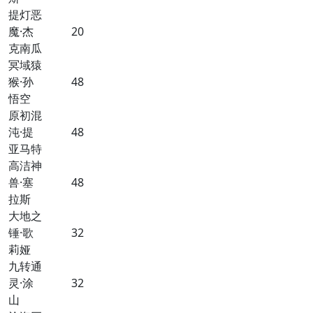
提灯恶
魔·杰
20
克南瓜
冥域猿
猴·孙
48
悟空
原初混
沌·提
48
亚马特
高洁神
兽·塞
48
拉斯
大地之
锤·歌
32
莉娅
九转通
灵·涂
32
山