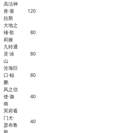
高洁神
兽·塞
120
拉斯
大地之
锤·歌
80
莉娅
九转通
灵·涂
80
山
沧海巨
口·鲲
80
鹏
风之信
使·迦
40
南
冥府看
门犬·
40
瑟布鲁
斯