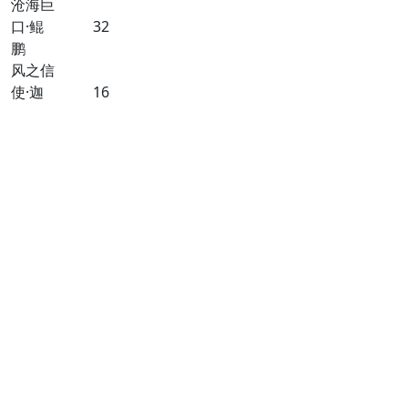
沧海巨
口·鲲
32
鹏
风之信
使·迦
16
南
冥府看
门犬·
16
瑟布鲁
斯
提灯恶
魔·杰
10
克南瓜