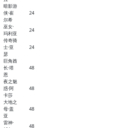
暗影游
侠·崔
24
尔希
巫女·
24
玛利亚
传奇骑
士·亚
24
瑟
巨角酋
长·塔
48
恩
夜之魅
惑·阿
48
卡莎
大地之
母·盖
48
亚
雷神·
48