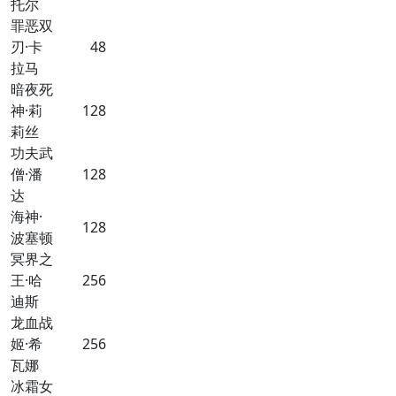
托尔
罪恶双
刃·卡
48
拉马
暗夜死
神·莉
128
莉丝
功夫武
僧·潘
128
达
海神·
128
波塞顿
冥界之
王·哈
256
迪斯
龙血战
姬·希
256
瓦娜
冰霜女