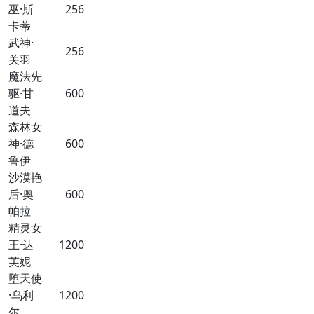
巫·斯
256
卡蒂
武神·
256
关羽
魔法先
驱·甘
600
道夫
森林女
神·德
600
鲁伊
沙漠艳
后·奥
600
帕拉
精灵女
王·达
1200
芙妮
堕天使
·乌利
1200
尔