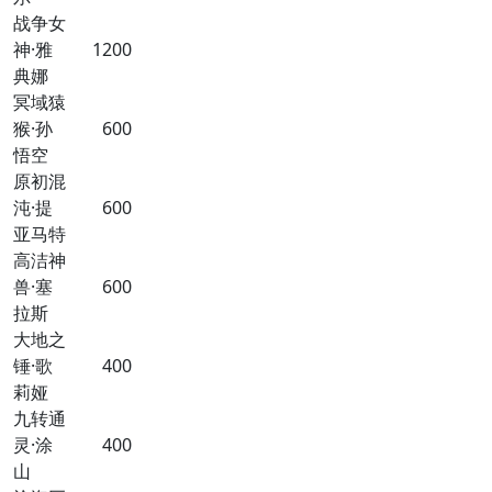
战争女
神·雅
1200
典娜
冥域猿
猴·孙
600
悟空
原初混
沌·提
600
亚马特
高洁神
兽·塞
600
拉斯
大地之
锤·歌
400
莉娅
九转通
灵·涂
400
山