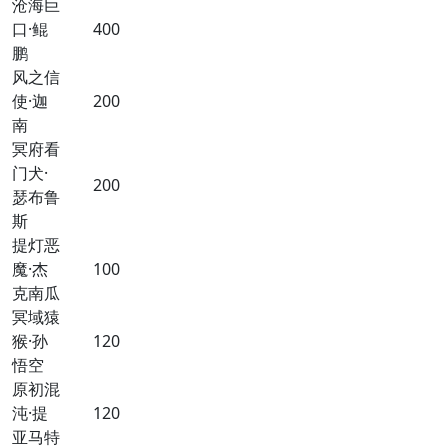
沧海巨
口·鲲
400
鹏
风之信
使·迦
200
南
冥府看
门犬·
200
瑟布鲁
斯
提灯恶
魔·杰
100
克南瓜
冥域猿
猴·孙
120
悟空
原初混
沌·提
120
亚马特