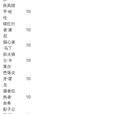
疾风猎
手·哈
10
伦
猩红行
者·康
10
尼
掘心者
10
·马丁
炽火骑
士·卡
10
莱尔
堕落尖
牙·霍
10
戈
腐食狂
热者·
10
奈希
影子公