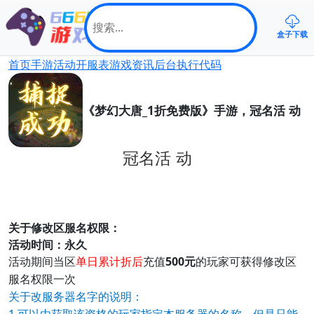
盒子下载
首页
手游
活动
开服表
游戏资讯
后台
执行代码
《梦幻大唐_1折免费版》手游，冠名活 动
冠名活 动
关于修改区服名权限：
活动时间：永久
500元
活动期间当区
单日累计折后
充值
的玩家可获得修改区
服名权限一次
关于改服务器名字的说明：
1.