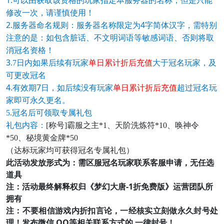
可以由获取该资格的玩家指定本服务器的名称，但是只能
修改一次，请谨慎使用！
2.
4
服务器命名规则：服务器名称限定为
字简体汉字，需特别
注意的是：如包含脏话、不文明词语等敏感词语、否则将取
消冠名资格！
3
.7日内如果后续有玩家
单日累计折后充值
大于冠名玩家，及
可更改冠名
4.
7
有效期
日，如后续没有玩家
单日累计折后充值
超过冠名玩
家即可永久更名。
5.冠名后可领取专属礼包
礼包内容：
[称号]霸服之主*1、天阶洗炼符*10、唤神令
*50、秘境黄金牌*50
（达标玩家均可获得冠名专属礼包）
此活动发放形式为：需区服冠名玩家联系客服申请，无任选
道具
注：活动最终解释权归《梦幻大唐-1折免费版》运营团队所
拥有
注：不要相信游戏内折扣言论，一经核实立刻做永久封号处
理！发布微信 QQ等相关联系方式的 一律封号！