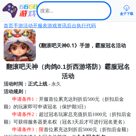
盒子下载
首页
手游
活动
开服表
游戏资讯
后台
执行代码
《翻滚吧天神0.1》手游，霸服冠名活动
翻滚吧天神（肉鸽
0.1
折西游塔防）霸服冠名
活动
活动时间：
正式上线
-
永久
活动规则：
申请条件
1：
开服首位累充达到折后
500元（折扣后金
额）的玩家即可申请冠名（保护期3日）
申请条件
2：
超过冠名玩家总充值折后
1000元（折扣后金
额）可获得服务器更名权（冠名3天后才可进行冠名更名）
申请条件
3：
限
首位累充达到折后
5000元（折扣后金额）