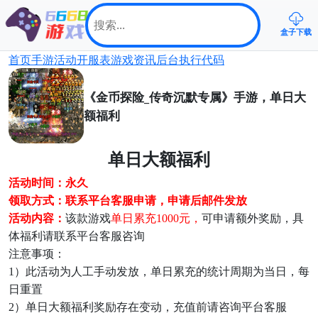
盒子下载
首页
手游
活动
开服表
游戏资讯
后台
执行代码
《金币探险_传奇沉默专属》手游，单日大
额福利
单日大额福利
活动
时间
：
永久
领取方式：联系平台客服申请，申请后邮件发放
活动内容：
该款游戏
单日累充
1000元，
可申请额外奖励，具
体福利请联系平台客服咨询
注意
事项
：
1）此活动为人工手动发放，单日累充的统计周期为当日，每
日重置
2
）单日大额福利奖励存在变动，充值前请咨询平台客服