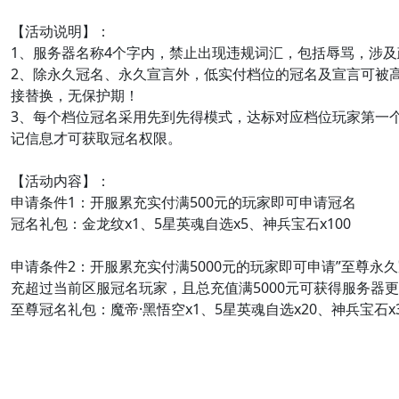
【活动说明】：
1、服务器名称4个字内，禁止出现违规词汇，包括辱骂，涉及
2、除永久冠名、永久宣言外，
低实付档位的冠名及宣言可被
接替换
，无保护期！
3、每个档位冠名采用先到先得模式，达标对应档位玩家第一
记信息才可获取冠名权限。
【活动内容】：
申请条件1：开服累充实付满
500元
的玩家即可申请
冠名
冠名礼包：金龙纹x1、5星英魂自选x5、神兵宝石x100
申请条件2：开服累充实付满
5000元
的玩家即可申请
”至尊永久
充超过当前区服冠名玩家，且总充值满
5000元
可获得
服务器更
至尊冠名礼包：魔帝·黑悟空x1、5星英魂自选x20、神兵宝石x3