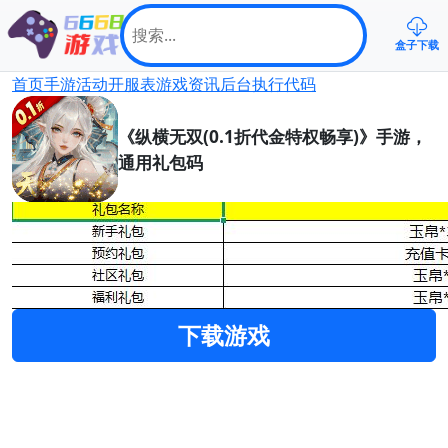
盒子下载
首页
手游
活动
开服表
游戏资讯
后台
执行代码
《纵横无双(0.1折代金特权畅享)》手游，
通用礼包码
下载游戏