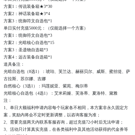
方案
1：传说装备箱★3*30
方案
2：神话装备箱★3*4
方案
3：统御符文自选包*1
单日实付充值
5000元：（仅能选择一个方案）
方案
1：统御符文自选包*3
方案
2：光暗核心自选包*15
方案
3：圣遗物自选箱*3
方案
4：远古装备自选箱*1
道具备注：
光暗自选包（
8选1）：琥珀、芙兰达、赫丽贝尔、威斯、蜜丝缇、萨
古拉斯、苏尔娜、吉娜
自然核心（
3选1）：玛莲妮亚、紫苑、梅尔蒂
光暗核心自选包（
4选1）：艾米莉娅、芙洛蒂、夏洛特、黛雅
注：
1、单日大额福利申请内容每个玩家各不相同，本方案非永久固定方
案，奖励内将会不定时更新调整，以咨询客服为准；
2、需要充值两天内联系客服咨询，超过充值72小时后无法申请；
3、活动只计算真实充值，在各类福利中及其他活动获得的代金券等