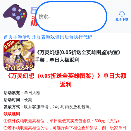
盒子下载
首页
手游
活动
开服表
游戏资讯
后台
执行代码
《万灵幻想(0.05折送全英雄图鉴)内置》
手游，单日大额返利
《万灵幻想（
0.05折送全英雄图鉴）》单日大额
返利
活动累充：
单日大额
活动时间：
长期
发放方式：
联系客服申请，
24小时
内发放
礼包码
。
领取规则
：
①额外仅领取最高档位 ，单日最低真实充值金额：500元（折后）
②若不领取最高档位的话，可选择向下档位叠加领取，例：玩家单日