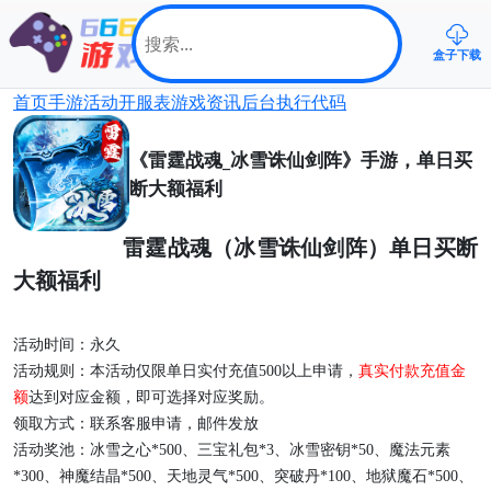
盒子下载
首页
手游
活动
开服表
游戏资讯
后台
执行代码
《雷霆战魂_冰雪诛仙剑阵》手游，单日买
断大额福利
雷霆战魂（冰雪诛仙剑阵）单日买断
大额福利
活动时间
：
永久
活动规则：
本活动仅限单日
实付
充值
500以上申请，
真实付款充值金
额
达到对应金额，即可选择对应奖励。
领取方式：
联系客服申请，邮件发放
活动奖池：冰雪之心
*500、三宝礼包*3、冰雪密钥*50、魔法元素
*300、神魔结晶*500、天地灵气*500、突破丹*100、地狱魔石*500、