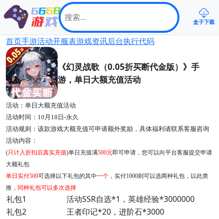
盒子下载
首页
手游
活动
开服表
游戏资讯
后台
执行代码
《幻灵战歌（0.05折买断代金版）》手
游，单日大额充值活动
活动：单日大额充值活动
活动时间：10月18日-永久
活动规则：该款游戏大额充值可申请额外奖励，具体福利请联系客服咨询
活动内容：
(
只计入折扣后真实充值
)单日充值满
500元
即可申请，您可以向平台客服提交申请
大额礼包
单日实付500
可选择以下礼包的其中
一个
，实付1000则可以选两种礼包，以此类
推，
同种礼包可以多次选择
礼包1
活动SSR自选*1，英雄经验*3000000
礼包2
王者印记*20，进阶石*3000