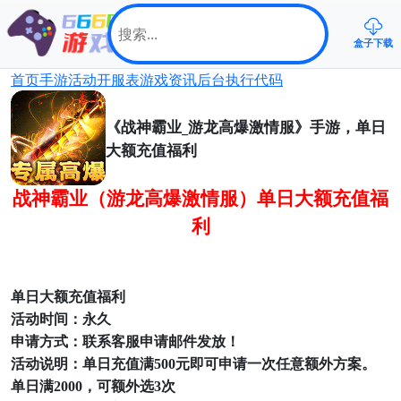
盒子下载
首页
手游
活动
开服表
游戏资讯
后台
执行代码
《战神霸业_游龙高爆激情服》手游，单日
大额充值福利
战神霸业（游龙高爆激情服）单日大额
充值
福
利
单日大额充值福利
活动时间：永久
申请方式：联系客服申请邮件发放！
活动说明：单日充值满
500元即可申请一次任意额外方案。
单日满
2000，可额外选3次