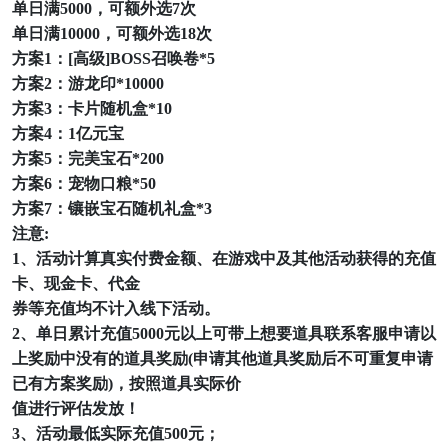
单日满
5000，可额外选7次
单日满
10000，可额外选18次
方案
1：[高级]BOSS召唤卷*5
方案
2：游龙印*10000
方案
3：卡片随机盒*10
方案
4：1亿元宝
方案
5：完美宝石*200
方案
6：宠物口粮*50
方案
7：镶嵌宝石随机礼盒*3
注意
:
1、活动计算真实付费金额、在游戏中及其他活动获得的充值
卡、现金卡、代金
券等充值均不计入线下活动。
2、单日累计充值5000元以上可带上想要道具联系客服申请以
上奖励中没有的道具奖励(申请其他道具奖励后不可重复申请
已有方案奖励)，按照道具实际价
值进行评估发放！
3、活动最低实际充值500元；