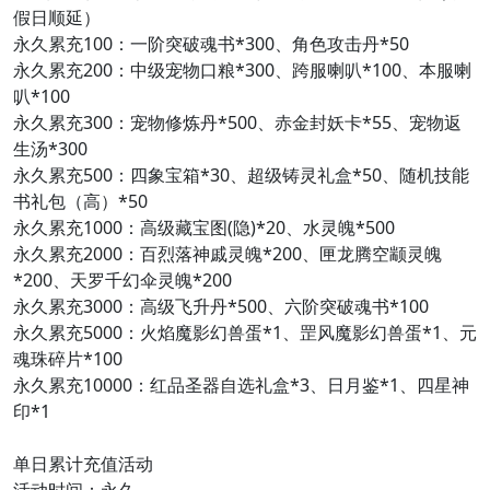
假日顺延）
永久累充100：一阶突破魂书*300、角色攻击丹*50
永久累充200：中级宠物口粮*300、跨服喇叭*100、本服喇
叭*100
永久累充300：宠物修炼丹*500、赤金封妖卡*55、宠物返
生汤*300
永久累充500：四象宝箱*30、超级铸灵礼盒*50、随机技能
书礼包（高）*50
永久累充1000：高级藏宝图(隐)*20、水灵魄*500
永久累充2000：百烈落神戚灵魄*200、匣龙腾空颛灵魄
*200、天罗千幻伞灵魄*200
永久累充3000：高级飞升丹*500、六阶突破魂书*100
永久累充5000：火焰魔影幻兽蛋*1、罡风魔影幻兽蛋*1、元
魂珠碎片*100
永久累充10000：红品圣器自选礼盒*3、日月鉴*1、四星神
印*1
单日累计充值活动
活动时间：永久