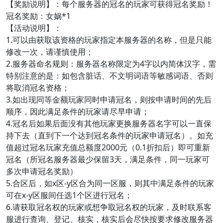
【奖励说明】：每个服务器的冠名的玩家可获得冠名奖励！
冠名奖励：女娲*1
【活动说明】：
1.可以由获取该资格的玩家指定本服务器的名称，但是只能
修改一次，请谨慎使用；
2.服务器命名规则：服务器名称限定为4字以内简体汉字，需
特别注意的是：如包含脏话、不文明词语等敏感词语、否则
将取消冠名资格；
3.如出现同等金额玩家同时申请冠名，则按申请时间的先后
顺序，因此满足条件的玩家请尽早申请；
4.冠名后如果后面没有其他玩家更换服务器名字可以一直保
持下去（直到下一个达到冠名条件的玩家申请冠名）。如充
值超过冠名玩家充值总额度2000元（0.1折扣后）即可重新
冠名（所冠名服务器最少保留3天，满足条件，同一玩家可
多次申请冠名奖励）
5.合区后，如x区-y区合为同一区服，则其中满足条件的玩家
可在x-y区服间任选1个区进行冠名；
6.请获取冠名权的玩家或想争取冠名权的玩家，及时联系客
服进行查询、登记、核实，核实后会尽快按要求修改服务器