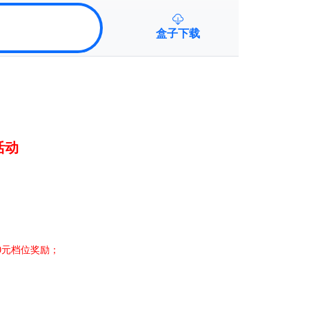
盒子下载
活动
0元档位奖励
；