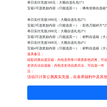
单日实付充值
500元：
大额自选礼包
1*1
宝箱
1可选奖励内容（只能选其一）
：稀有坐骑自选箱
单日实付充值
1000元：
大额自选礼包
2*1
宝箱
2可选奖励内容（只能选其一）
：彩色万能碎片
*
单日实付充值
2000元：
大额自选礼包
3*1
宝箱
3可选奖励内容（只能选其一）
：材料自选箱（大
单日实付充值
5
000元：
大额自选礼包
4*1
宝箱
4可选奖励内容（只能选其一）
：材料自选箱（大
道具备注：
炫彩武将自选宝箱：内包含所有
15资质彩色武将，可
史诗兵法自选箱：内包含史诗品质兵法，可自选一件
注：
活动只计算
公测
真实充值，在各类福利中及其