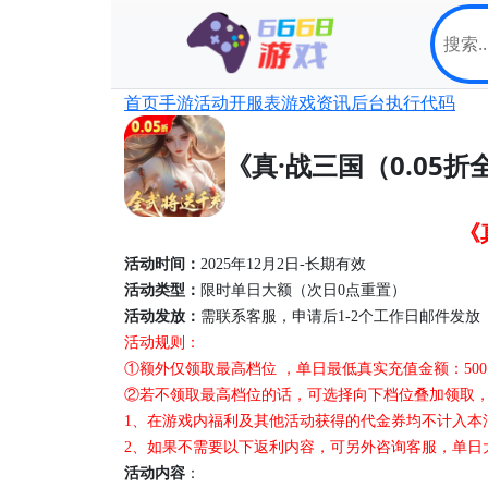
首页
手游
活动
开服表
游戏资讯
后台
执行代码
《真·战三国（0.0
《
活动时间：
2025年12月2日-长期有效
活动
类型
：
限时单日大额
（
次日
0点重置
）
活动发放：
需联系客服，申请后
1-2个工作日邮件发
活动规则：
①额外仅领取最高档位 ，单日最低真实充值金额：50
②若不领取最高档位的话，可选择向下档位叠加领取，例：
1
、在游戏内福利及其他活动获得的
代金券
均不计入
本
2、如果不需要以下返利内容，可另外咨询客服，
单日
活动内容
：