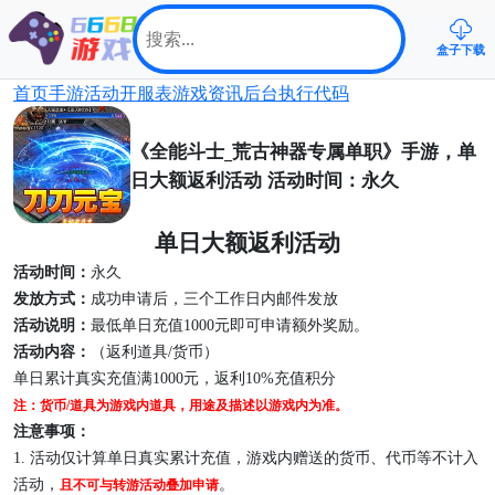
盒子下载
首页
手游
活动
开服表
游戏资讯
后台
执行代码
《全能斗士_荒古神器专属单职》手游，单
日大额返利活动 活动时间：永久
单日大额返利活动
活动时间：
永久
发放方式：
成功申请后，三个工作日内邮件发放
活动说明：
最低单日充值
1000
元即可申请额外奖励。
活动内容：
（返利
道具
/货币
）
单日
累计真实
充值
满
1000元
，
返利
10%充值积分
注：货币
/道具为游戏内道具，用途及描述以游戏内为准。
注意事项：
1.
活动仅计算单日真实累计充值，游戏内赠送的货币、代币等不计入
活动，
。
且不可与转游活动叠加申请