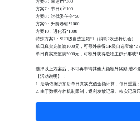
方案
6：幸运币*300
方案
7：节日币*100
方案
8：讨伐委任令*50
方案
9：升阶卷轴*1000
方案
10：进化石*1000
特殊方案
1：SUR级自选宝箱*1（消耗2次选择机会）
单日真实充值满
1000
元，可额外获得
GR级自选宝箱*
2
单日真实充值满
5000
元，可额外获得造物主伊邪那岐
*
选择以上方案后，不可再申请其他大额额外奖励
;若
【活动说明】：
1.
活动依据
折扣后
单日
真实充值金额
计算，每日重置
2.
由于数据存档机制限制，返利发放记录、核实记录