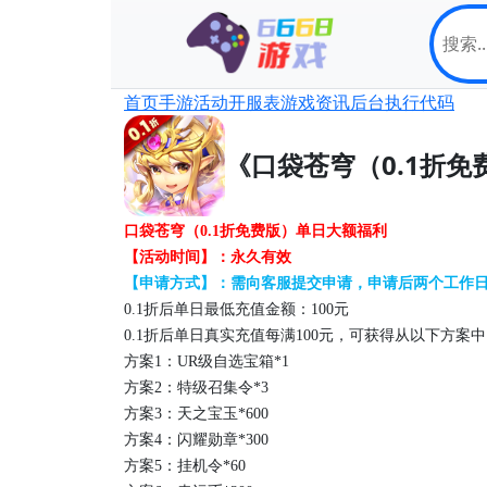
首页
手游
活动
开服表
游戏资讯
后台
执行代码
《口袋苍穹（0.1折
口袋苍穹（
0.1折免费版）
单日大额福利
【活动时间】：永久有效
【申请方式】：需向客服提交申请，申请后两个工作
0.1折后
单日最低充值金额：
100
元
0.1折后
单日真实充值每满
100
元，
可获得
从以下方案中
方案
1：
UR级自选宝箱*1
方案
2
：
特级召集令
*3
方案
3
：
天之宝玉
*600
方案
4
：
闪耀勋章
*300
方案
5
：
挂机令
*60