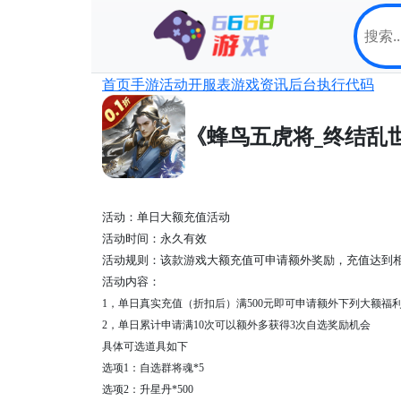
首页
手游
活动
开服表
游戏资讯
后台
执行代码
《蜂鸟五虎将_终结乱
活动：
单日大额充值活动
活动时间：
永久有效
活动规则：该款游戏大额充值可申请额外奖励，充值达到
活动内容：
1，
单日真实充值（折扣后）满
500元即可申请额外下列大额福
2，单日累计申请满10次可以额外多获得3次自选奖励机会
具体可选道具如下
选项
1：自选群将魂*5
选项
2：升星丹*500