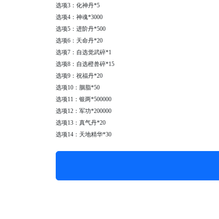
选项
3：化神丹*5
选项
4：神魂*3000
选项
5：进阶丹*500
选项
6：天命丹*20
选项
7：自选觉武碎*1
选项
8：自选橙兽碎*15
选项
9：祝福丹*20
选项
10：胭脂*50
选项
11：银两*500000
选项
12：军功*200000
选项
13：真气丹*20
选项
14：天地精华*30