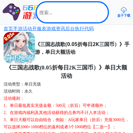
盒子下载
首页
手游
活动
开服表
游戏资讯
后台
执行代码
《三国志战歌(0.05折每日2K三国币）》手
游，单日大额活动
《三国志战歌
(0.05折每日2K三国币）》单日大额
活动
活动类型：
单日充值
活动时间：
永久
活动规则：
1、
单日最低真实充值金额：
500
元（折后）
可申请额外
；
2
、在游戏内福利及其他活动获得的点券均不计入
本
活动；
3、单日大额可以自由组合，例如：A玩家单日（折后）充值3000元，
可以选择2000+1000档位的返利或者3个1000档位【二选一】；