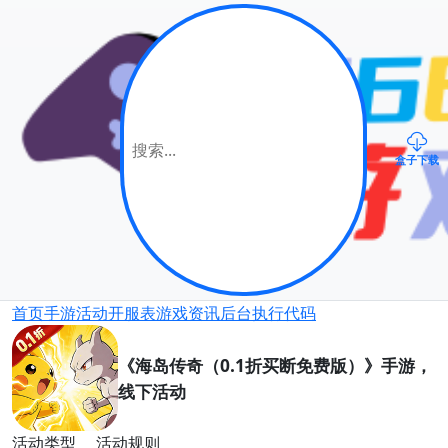
盒子下载
首页
手游
活动
开服表
游戏资讯
后台
执行代码
《海岛传奇（0.1折买断免费版）》手游，
线下活动
活动类型
活动规则