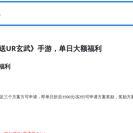
_送UR玄武》手游，单日大额福利
福利
足三个方案方可申请，即
单日
折后
元
实付
可申请方案奖励
，奖励方
1500
(
)