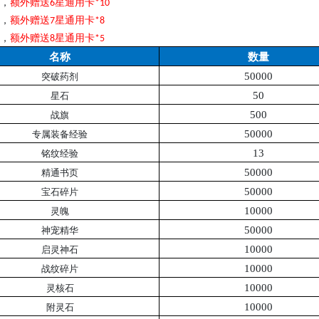
，
额外赠送
星通用卡
6
*10
，
额外赠送
星通用卡
7
*8
，
额外赠送
星通用卡
8
*5
名称
数量
50000
突破药剂
50
星石
500
战旗
50000
专属装备经验
13
铭纹经验
50000
精通书页
50000
宝石碎片
10000
灵魄
50000
神宠精华
10000
启灵神石
10000
战纹碎片
10000
灵核石
10000
附灵石