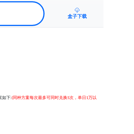
盒子下载
案如下
同种方案每
次
最多可同时兑换
次
，
单日
万以
:
(
5
1