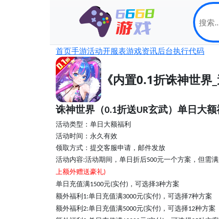
首页
手游
活动
开服表
游戏资讯
后台
执行代码
《内置0.1折诛神世界
诛神世界（
折送
玄武）单日大额
0.1
UR
活动类型
：单日大额
福利
活动时间：永久有效
领取方式：提交客服申请，邮件发放
活动内容
活动期间，
单日折后
元一个方案，但需满
:
500
上额外赠送豪礼
)
单日充值满
元
实付
，可选择
种方案
1500
(
)
3
额外福利
单日充值满
元
实付
，可选择
种方案
1
:
3000
(
)
7
额外福利
单日充值满
元
实付
，可选择
种方案
2
:
5000
(
)
1
2