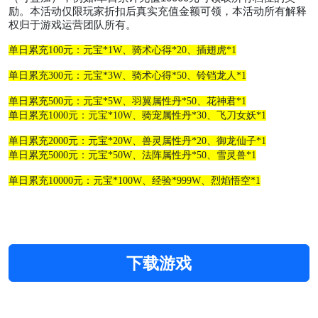
励。
本活动仅限玩家折扣后真实充值金额可领，
本活动所有解释
权归于游戏运营团队所有。
单日累充
100
元
：元宝
*1W、骑术心得*20、插翅虎*1
单日累充
300
元
：元宝
*3W、骑术心得*50、铃铛龙人*1
单日累充
500
元
：元宝
*5W、羽翼属性丹*50、花神君*1
单日累充
1000
元
：元宝
*10W、骑宠属性丹*30、飞刀女妖*1
单日累充
2000
元
：元宝
*20W、兽灵属性丹*20、御龙仙子*1
单日累充
5000
元
：元宝
*50W、法阵属性丹*50、雪灵兽*1
单日累充
10000
元
：元宝
*100W、经验*999W、烈焰悟空*1
下载游戏