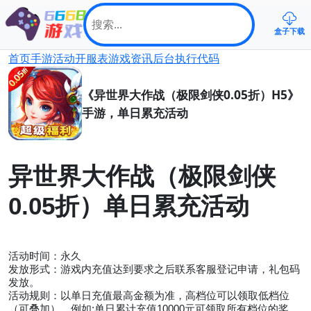
盒子下载
首页
手游
活动
开服表
游戏资讯
后台
执行代码
《异世界大作战（极限剑侠0.05折）H5》
手游，单日累充活动
异世界大作战（极限剑侠
0.05
折）
单日累充活动
活动时间：
永久
发放形式：游戏内充值达到要求之后联系客服登记申请，礼包码
发放。
活动规则：以单日充值最高金额为准，高档位可以领取低档位
:
10000
（可叠加），例如
单日累计充值
元可领取所有档位的奖