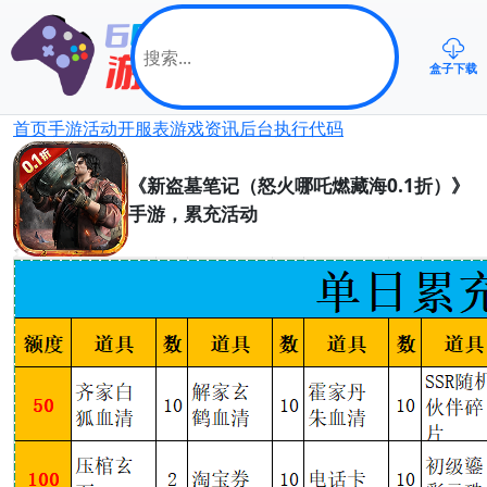
盒子下载
首页
手游
活动
开服表
游戏资讯
后台
执行代码
《新盗墓笔记（怒火哪吒燃藏海0.1折）》
手游，累充活动