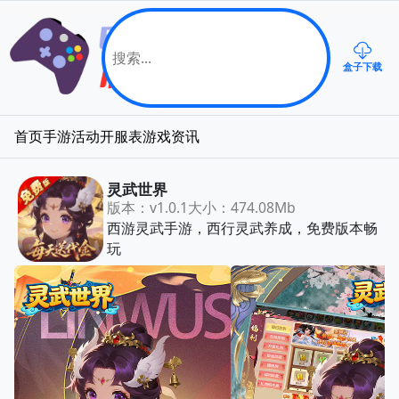
盒子下载
首页
手游
活动
开服表
游戏资讯
灵武世界
版本：v1.0.1
大小：474.08Mb
西游灵武手游，西行灵武养成，免费版本畅
玩