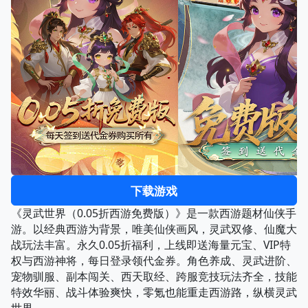
下载游戏
《灵武世界（0.05折西游免费版）》是一款西游题材仙侠手
游。以经典西游为背景，唯美仙侠画风，灵武双修、仙魔大
战玩法丰富。永久0.05折福利，上线即送海量元宝、VIP特
权与西游神将，每日登录领代金券。角色养成、灵武进阶、
宠物驯服、副本闯关、西天取经、跨服竞技玩法齐全，技能
特效华丽、战斗体验爽快，零氪也能重走西游路，纵横灵武
世界。