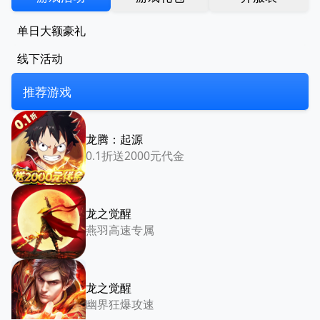
单日大额豪礼
线下活动
推荐游戏
龙腾：起源
0.1折送2000元代金
龙之觉醒
燕羽高速专属
龙之觉醒
幽界狂爆攻速