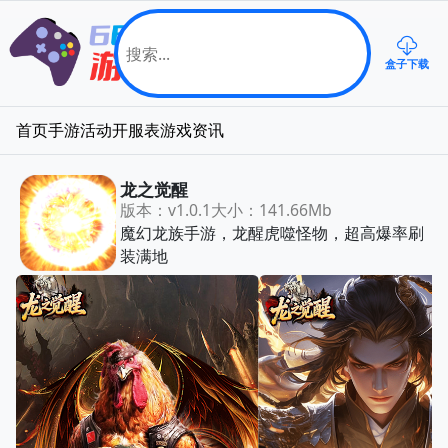
盒子下载
首页
手游
活动
开服表
游戏资讯
龙之觉醒
版本：v1.0.1
大小：141.66Mb
魔幻龙族手游，龙醒虎噬怪物，超高爆率刷
装满地