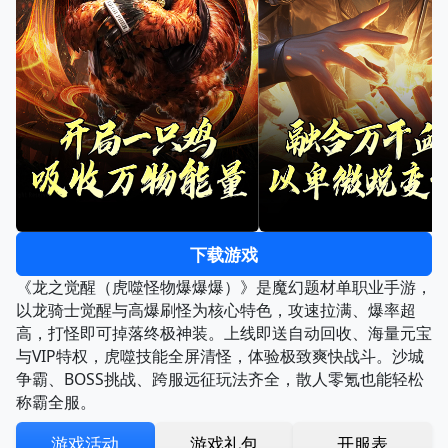
下载游戏
《龙之觉醒（虎噬怪物爆爆爆）》是魔幻题材单职业手游，
以龙骑士觉醒与高爆刷怪为核心特色，攻速拉满、爆率超
高，打怪即可掉落终极神装。上线即送自动回收、海量元宝
与VIP特权，虎噬技能全屏清怪，体验极致爽快战斗。沙城
争霸、BOSS挑战、跨服远征玩法齐全，散人零氪也能轻松
称霸全服。
游戏活动
游戏礼包
开服表