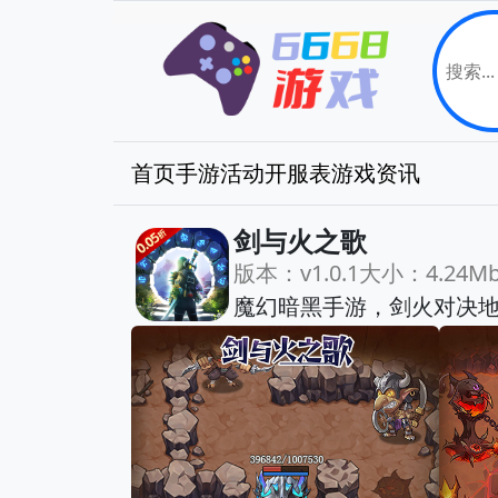
首页
手游
活动
开服表
游戏资讯
剑与火之歌
版本：v1.0.1
大小：4.24M
魔幻暗黑手游，剑火对决