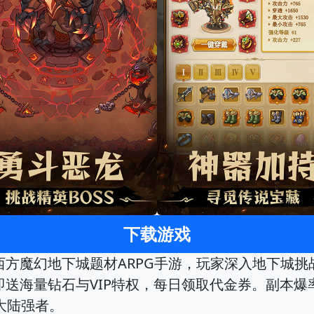
下载游戏
是西方魔幻地下城题材ARPG手游，玩家深入地下城挑
线即送海量钻石与VIP特权，每日领取代金券。副本
大陆强者。