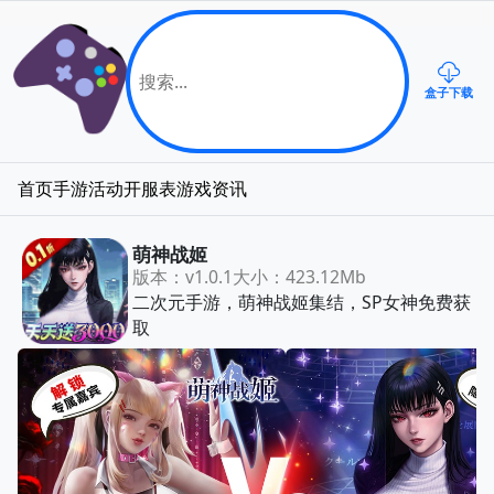
盒子下载
首页
手游
活动
开服表
游戏资讯
萌神战姬
版本：v1.0.1
大小：423.12Mb
二次元手游，萌神战姬集结，SP女神免费获
取