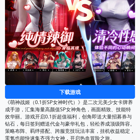
下载游戏
《萌神战姬（0.1折SP女神时代）》是二次元美少女卡牌养
成手游，汇集海量高颜值SP女神角色，画面精致、技能特
效华丽。游戏开启0.1折超值福利，创角即送大量招募券与
钻石，每日签到赠送代金与豪华礼包，轻松养成顶级阵容。
策略布阵、羁绊搭配、跨服竞技玩法丰富，挂机收益稳定，
零氪也能快速集齐强力女神，开启热血冒险之旅。