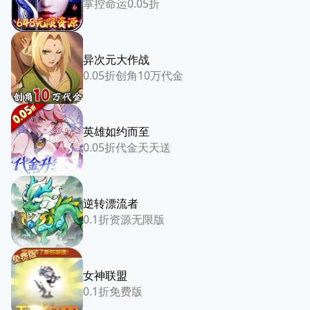
掌控命运0.05折
异次元大作战
0.05折创角10万代金
英雄如约而至
0.05折代金天天送
逆转漂流者
0.1折资源无限版
女神联盟
0.1折免费版