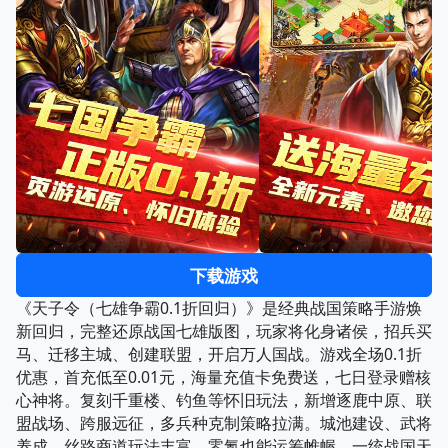
下载游戏
《天子令（七雄争霸0.1折回归）》是经典战国策略手游焕
新回归，完整还原战国七雄版图，玩家将化身诸侯，招兵买
马、迁移主城、创建联盟，开启万人国战。游戏全场0.1折
优惠，首充低至0.01元，海量充值卡免费送，七日登录赠核
心神将。复刻千重楼、钓鱼等怀旧玩法，新增逐鹿中原、联
盟战场、跨服远征，多兵种克制策略拉满。城池建设、武将
养成、丝路商道玩法丰富，零氪也能运筹帷幄，一统战国天