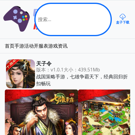
盒子下载
首页
手游
活动
开服表
游戏资讯
天子令
版本：v1.0.1
大小：439.51Mb
战国策略手游，七雄争霸天下，经典回归折
扣畅玩