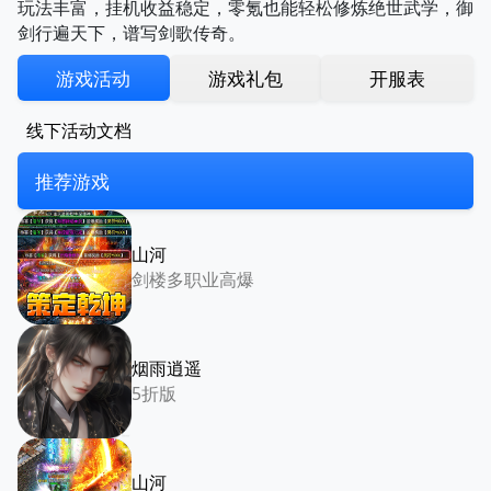
玩法丰富，挂机收益稳定，零氪也能轻松修炼绝世武学，御
剑行遍天下，谱写剑歌传奇。
游戏活动
游戏礼包
开服表
线下活动文档
推荐游戏
山河
剑楼多职业高爆
烟雨逍遥
5折版
山河