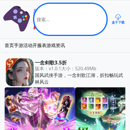
盒子下载
首页
手游
活动
开服表
游戏资讯
一念剑歌3.5折
版本：v1.0.1
大小：520.49Mb
国风武侠手游，一念剑歌江湖，折扣畅玩武
林风云