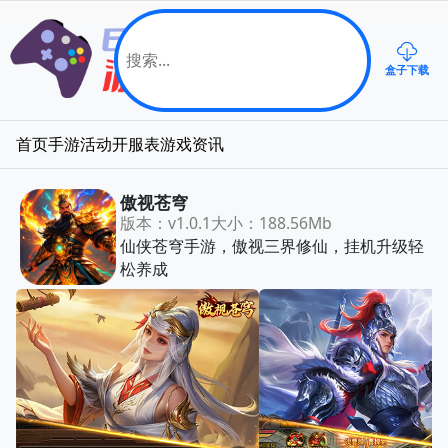
盒子下载
首页
手游
活动
开服表
游戏资讯
傲视苍穹
版本：v1.0.1
大小：188.56Mb
仙侠苍穹手游，傲视三界修仙，挂机升级轻
松养成