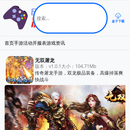
盒子下载
首页
手游
活动
开服表
游戏资讯
无双屠龙
版本：v1.0.1
大小：104.71Mb
传奇屠龙手游，双龙极品装备，高爆掉落爽
快战斗