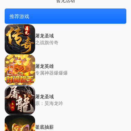
暂无活动
推荐游戏
屠龙圣域
之战旗传奇
屠龙英雄
专属神器爆爆爆
屠龙圣域
原：昊海龙吟
釜底抽薪