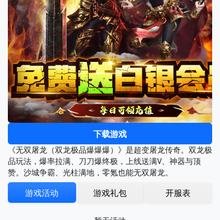
下载游戏
《无双屠龙（双龙极品爆爆爆）》是超变屠龙传奇。双龙极
品玩法，爆率拉满、刀刀爆终极，上线送满V、神器与顶
赞。沙城争霸、光柱满地，零氪也能无双屠龙。
游戏活动
游戏礼包
开服表