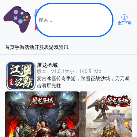
盒子下载
首页
手游
活动
开服表
游戏资讯
屠龙圣域
版本：v1.0.1
大小：140.51Mb
复古冰雪传奇手游，踏雪征战沙城，刀刀暴
击满屏光柱