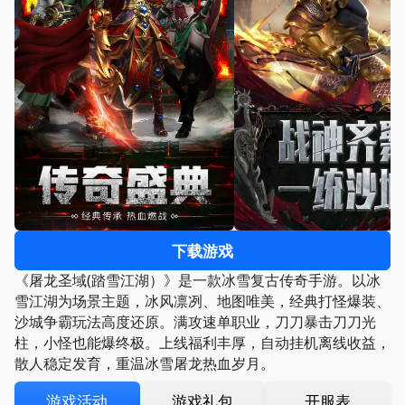
下载游戏
《屠龙圣域(踏雪江湖）》是一款冰雪复古传奇手游。以冰
雪江湖为场景主题，冰风凛冽、地图唯美，经典打怪爆装、
沙城争霸玩法高度还原。满攻速单职业，刀刀暴击刀刀光
柱，小怪也能爆终极。上线福利丰厚，自动挂机离线收益，
散人稳定发育，重温冰雪屠龙热血岁月。
游戏活动
游戏礼包
开服表