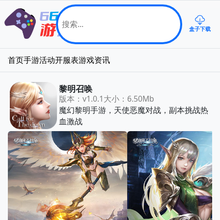
盒子下载
首页
手游
活动
开服表
游戏资讯
黎明召唤
版本：v1.0.1
大小：6.50Mb
魔幻黎明手游，天使恶魔对战，副本挑战热
血激战