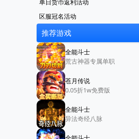
单日货币返利活动
区服冠名活动
推荐游戏
全能斗士
荒古神器专属单职
苍月传说
0.05折1w免费版
全能斗士
异法奇经八脉
全能斗士