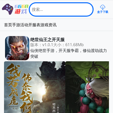
盒子下载
首页
手游
活动
开服表
游戏资讯
绝世仙王之开天服
版本：v1.0.1
大小：611.68Mb
仙侠绝世手游，开天服争霸，修仙渡劫战力
突破