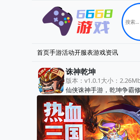
首页
手游
活动
开服表
游戏资讯
诛神乾坤
版本：v1.0.1
大小：2.26M
仙侠诛神手游，乾坤争霸