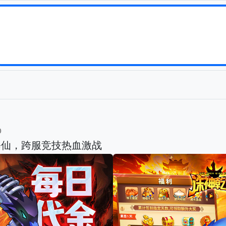
b
修仙，跨服竞技热血激战