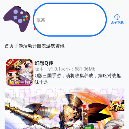
盒子下载
首页
手游
活动
开服表
游戏资讯
幻想Q传
版本：v1.0.1
大小：681.06Mb
Q版三国手游，萌将收集养成，策略对战趣
味十足