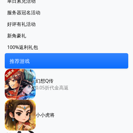
单日累充活动
服务器冠名活动
好评有礼活动
新角豪礼
100%返利礼包
推荐游戏
幻想Q传
0.05折代金高返
小小虎将