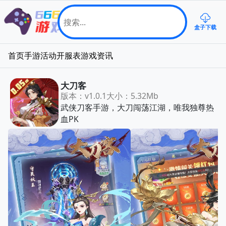
盒子下载
首页
手游
活动
开服表
游戏资讯
大刀客
版本：v1.0.1
大小：5.32Mb
武侠刀客手游，大刀闯荡江湖，唯我独尊热
血PK