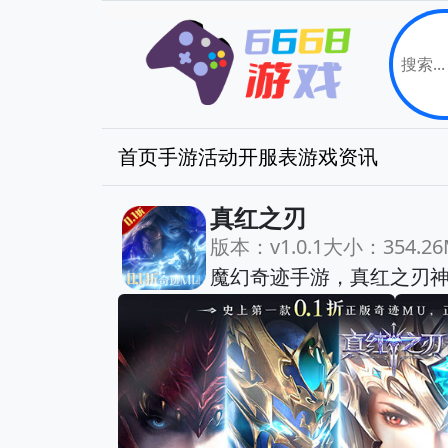
首页
手游
活动
开服表
游戏资讯
真红之刃
版本：v1.0.1
大小：354.26
魔幻奇迹手游，真红之刃