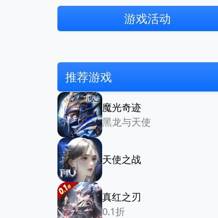
游戏活动
推荐游戏
魔光奇迹
黑龙与天使
天使之战
真红之刃
0.1折