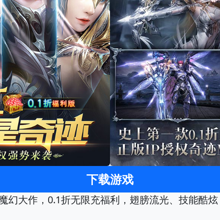
下载游戏
迹魔幻大作，0.1折无限充福利，翅膀流光、技能酷炫