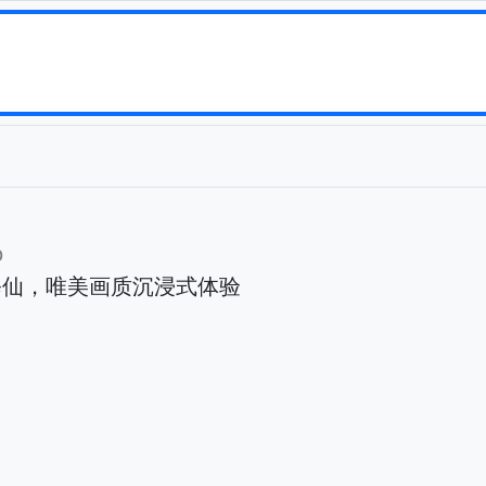
b
修仙，唯美画质沉浸式体验