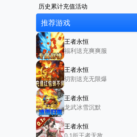
历史累计充值活动
推荐游戏
王者永恒
福利送充爽爽服
王者永恒
切割送充无限爆
王者永恒
龙武冰雪沉默
王者永恒
0.1折王者无敌