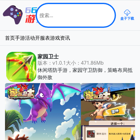
盒子下载
首页
手游
活动
开服表
游戏资讯
家园卫士
版本：v1.0.1
大小：471.86Mb
休闲塔防手游，家园守卫防御，策略布局抵
御外敌