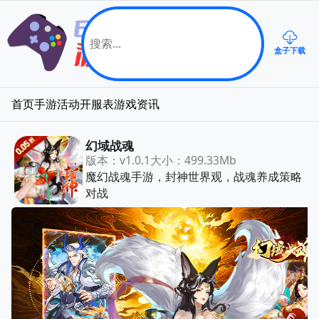
盒子下载
首页
手游
活动
开服表
游戏资讯
幻域战魂
版本：v1.0.1
大小：499.33Mb
魔幻战魂手游，封神世界观，战魂养成策略
对战