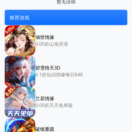
暂无活动
推荐游戏
倾世情缘
0.05折山海灵境
碧雪情天3D
0.1折仙侣情缘每日648
兰若情缘
0.05折天天免单版
破镜重圆