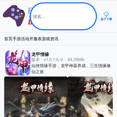
盒子下载
首页
手游
活动
开服表
游戏资讯
龙甲情缘
版本：v1.0.1
大小：84.39Mb
仙侠情缘手游，龙甲神器养成，三生情缘修
仙之旅