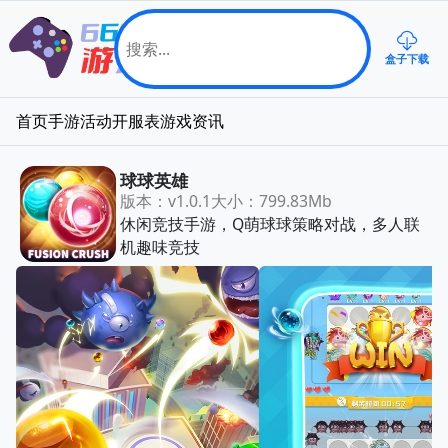
盒子下载
首页
手游
活动
开服表
游戏资讯
球球英雄
版本：v1.0.1
大小：799.83Mb
休闲竞技手游，Q萌球球策略对战，多人联
机趣味竞技