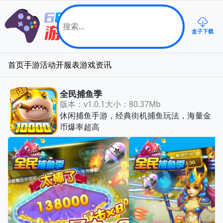
盒子下载
首页
手游
活动
开服表
游戏资讯
全民捕鱼季
版本：v1.0.1
大小：80.37Mb
休闲捕鱼手游，经典街机捕鱼玩法，海量金
币爆率超高