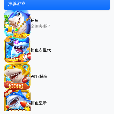
推荐游戏
捕鱼
金蟾去哪了
捕鱼次世代
9918捕鱼
捕鱼皇帝